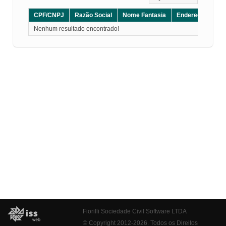
CPF/CNPJ
Razão Social
Nome Fantasia
Endereço
CE
Nenhum resultado encontrado!
Fiorilli Sociedade Civil Software LTDA
© Copyright 2012-2026. Todos os Direitos