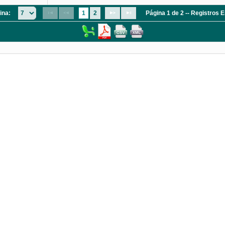
ina:
1
2
Página 1 de 2 -- Registros 