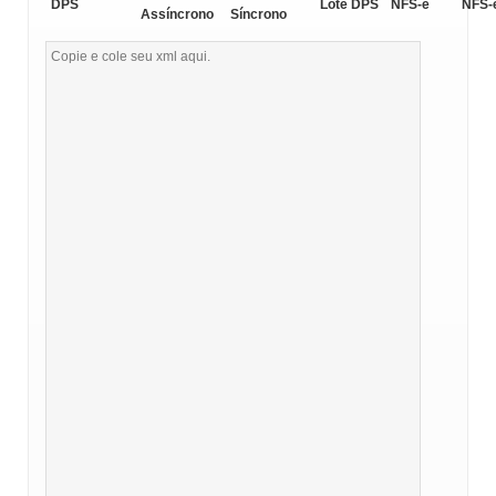
DPS
Lote DPS
NFS-e
NFS-
Assíncrono
Síncrono